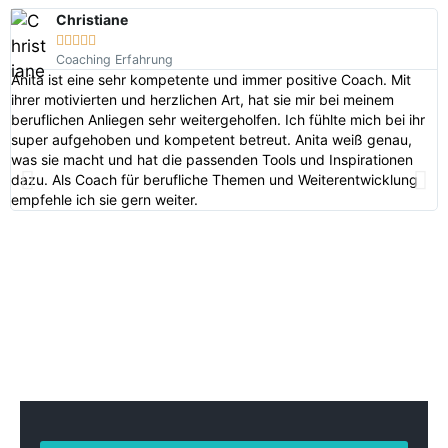
Christiane





Coaching Erfahrung
Anita ist eine sehr kompetente und immer positive Coach. Mit
A
ihrer motivierten und herzlichen Art, hat sie mir bei meinem
s
beruflichen Anliegen sehr weitergeholfen. Ich fühlte mich bei ihr
f
super aufgehoben und kompetent betreut. Anita weiß genau,
e
was sie macht und hat die passenden Tools und Inspirationen
d
dazu. Als Coach für berufliche Themen und Weiterentwicklung
b
empfehle ich sie gern weiter.
H
a
b
m
p